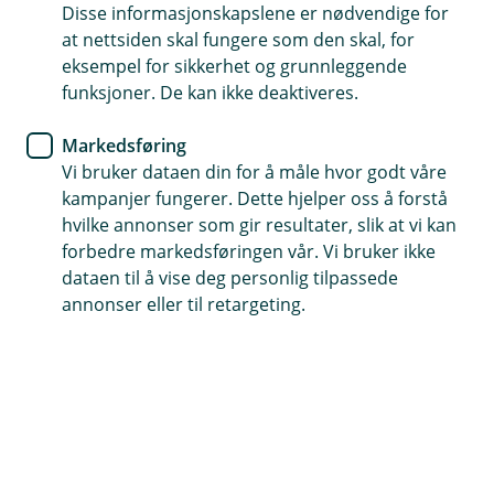
Disse informasjonskapslene er nødvendige for
Helt siden oppstarten i 1841 har vi bidratt til å sikre
at nettsiden skal fungere som den skal, for
økonomisk trygghet, utvikling og livskraft i
eksempel for sikkerhet og grunnleggende
lokalsamfunnene våre. Vi er banken som hjelper deg
funksjoner. De kan ikke deaktiveres.
ved viktige hendelser i livet, bedriften og
Markedsføring
lokalsamfunnet, og er alltid tett på der det skjer.
Vi bruker dataen din for å måle hvor godt våre
kampanjer fungerer. Dette hjelper oss å forstå
hvilke annonser som gir resultater, slik at vi kan
forbedre markedsføringen vår. Vi bruker ikke
Dagligbank
Lån
Forsikring
Sparing
dataen til å vise deg personlig tilpassede
Signer dokumenter
annonser eller til retargeting.