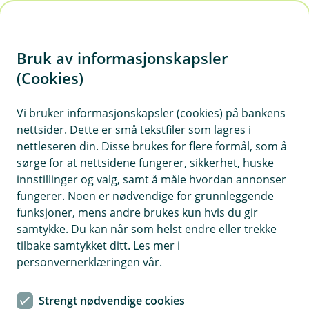
H
o
Bruk av informasjonskapsler
p
p
(Cookies)
i
Vi bruker informasjonskapsler (cookies) på bankens
nettsider. Dette er små tekstfiler som lagres i
n
nettleseren din. Disse brukes for flere formål, som å
n
sørge for at nettsidene fungerer, sikkerhet, huske
h
innstillinger og valg, samt å måle hvordan annonser
o
fungerer. Noen er nødvendige for grunnleggende
funksjoner, mens andre brukes kun hvis du gir
d
samtykke. Du kan når som helst endre eller trekke
e
tilbake samtykket ditt. Les mer i
t
personvernerklæringen vår.
Velkommen til Orkla Sparebank
Strengt nødvendige cookies