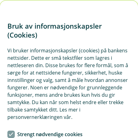
H
o
Bruk av informasjonskapsler
p
p
(Cookies)
Klagehåndtering
i
Vi bruker informasjonskapsler (cookies) på bankens
Vi har som mål å ha fornøyde kunder. Likevel kan
nettsider. Dette er små tekstfiler som lagres i
n
det innimellom oppstå forhold som gjør at våre
nettleseren din. Disse brukes for flere formål, som å
n
bankkunder ikke er fullt ut tilfreds. Dersom det er
sørge for at nettsidene fungerer, sikkerhet, huske
h
tilfelle, ønsker vi å høre fra deg.
innstillinger og valg, samt å måle hvordan annonser
o
fungerer. Noen er nødvendige for grunnleggende
funksjoner, mens andre brukes kun hvis du gir
d
samtykke. Du kan når som helst endre eller trekke
e
tilbake samtykket ditt. Les mer i
Hvis du opplever noe du ikke er fornøyd med,
t
personvernerklæringen vår.
oppfordrer vi deg til å kontakte oss. Vår
kontaktinformasjon finner du under "Om banken".
Strengt nødvendige cookies