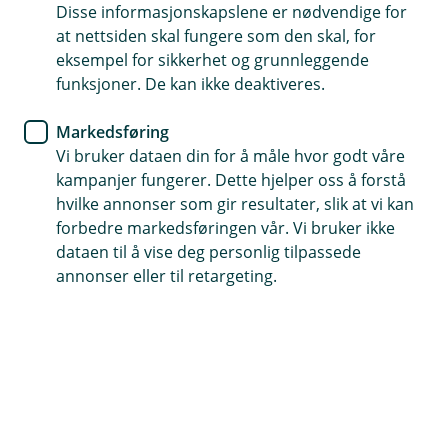
Disse informasjonskapslene er nødvendige for
Du kan også ta kontakt med din kundeansvarlige i
at nettsiden skal fungere som den skal, for
banken. Dersom du etter dialog med oss eller
eksempel for sikkerhet og grunnleggende
kundeansvarlig velger å rette en formell klage, skal
funksjoner. De kan ikke deaktiveres.
denne framsettes skriftlig på bankens klageskjema.
Skjemaet kan lastes ned på våre nettsider, eller du kan
Markedsføring
få det tilsendt per post og e-post.
Vi bruker dataen din for å måle hvor godt våre
kampanjer fungerer. Dette hjelper oss å forstå
Last ned skjema
hvilke annonser som gir resultater, slik at vi kan
forbedre markedsføringen vår. Vi bruker ikke
Skjemaet returneres til banken pr. post eller personlig i
dataen til å vise deg personlig tilpassede
banken med nødvendige opplysninger om eventuelle
annonser eller til retargeting.
vedlegg for å dokumentere klagen.
Vi sender deg en skriftlig bekreftelse på at klagen er
mottatt, samt en indikasjon på forventet
behandlingstid. Bekreftelsen skal sendes innen en uke
etter at den formelle klagen er mottatt. Alle formelle
klager skal besvares skriftlig av banken, og avgjørelser