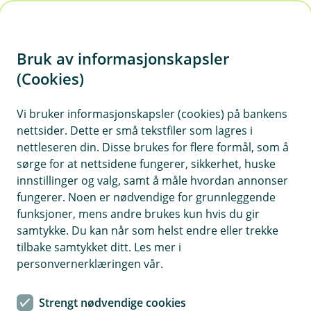
H
o
Bruk av informasjonskapsler
p
p
(Cookies)
i
Vi bruker informasjonskapsler (cookies) på bankens
nettsider. Dette er små tekstfiler som lagres i
n
nettleseren din. Disse brukes for flere formål, som å
n
sørge for at nettsidene fungerer, sikkerhet, huske
h
innstillinger og valg, samt å måle hvordan annonser
o
fungerer. Noen er nødvendige for grunnleggende
funksjoner, mens andre brukes kun hvis du gir
d
samtykke. Du kan når som helst endre eller trekke
e
tilbake samtykket ditt. Les mer i
t
personvernerklæringen vår.
Pensjonssparing
Strengt nødvendige cookies