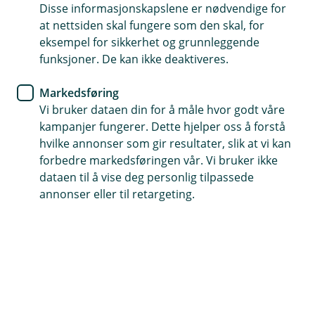
Disse informasjonskapslene er nødvendige for
Pensjon er det du skal leve av som pensjonist
at nettsiden skal fungere som den skal, for
eksempel for sikkerhet og grunnleggende
Rådgiverne hjelper deg på veien
funksjoner. De kan ikke deaktiveres.
Jo tidligere du kommer i gang, jo mindre trenger du å
Markedsføring
spare hver måned.
Vi bruker dataen din for å måle hvor godt våre
kampanjer fungerer. Dette hjelper oss å forstå
Book møte om pensjon
hvilke annonser som gir resultater, slik at vi kan
forbedre markedsføringen vår. Vi bruker ikke
dataen til å vise deg personlig tilpassede
Hva er pensjon?
annonser eller til retargeting.
Pensjon er pengene du skal leve av når du blir
pensjonist.
Den består av tre deler:
Pensjon fra Folketrygden
: Du sparer 18,1 % av