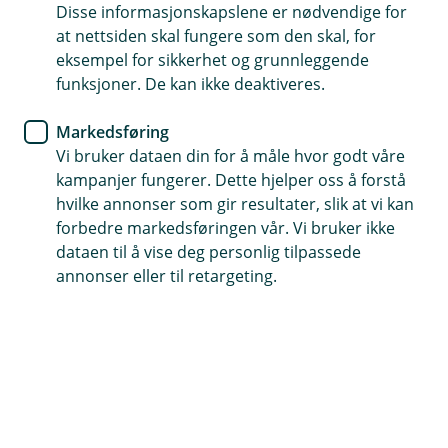
Disse informasjonskapslene er nødvendige for
BankID er din digitale legitimasjon som gjør at du
at nettsiden skal fungere som den skal, for
trygt og enkelt kan identifisere deg på nett. Du kan
eksempel for sikkerhet og grunnleggende
bruke det ved signering av dokumenter og avtaler i
funksjoner. De kan ikke deaktiveres.
banken og i en rekke andre offentlige portaler, og
Markedsføring
ved trygg netthandel.
Vi bruker dataen din for å måle hvor godt våre
kampanjer fungerer. Dette hjelper oss å forstå
hvilke annonser som gir resultater, slik at vi kan
forbedre markedsføringen vår. Vi bruker ikke
dataen til å vise deg personlig tilpassede
annonser eller til retargeting.