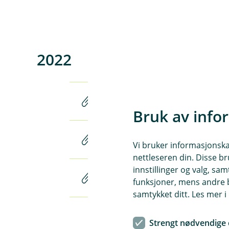
2022
Årsrapport 2022 (pdf)
Bruk av info
1. kvartal 2022 (pdf)
Vi bruker informasjonskap
nettleseren din. Disse br
innstillinger og valg, 
3. kvartal 2022 (pdf)
funksjoner, mens andre b
samtykket ditt. Les mer 
Strengt nødvendige 