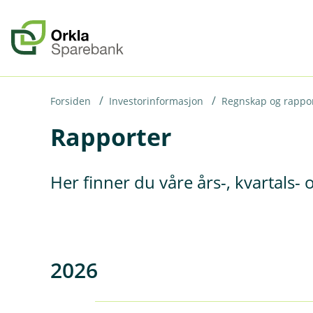
H
o
p
p
i
Forsiden
Investorinformasjon
Regnskap og rappo
Rapporter
n
n
h
Her finner du våre års-, kvartals- 
o
d
e
t
2026