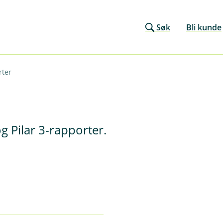
Søk
Bli kunde
rter
og Pilar 3-rapporter.