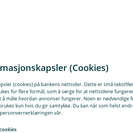
Pilar III 2022 (pdf)
rmasjonskapsler (Cookies)
2. kvartal 2022 (pd
sler (cookies) på bankens nettsider. Dette er små tekstfile
ukes for flere formål, som å sørge for at nettsidene fungerer
samt å måle hvordan annonser fungerer. Noen er nødvendige 
rukes kun hvis du gir samtykke. Du kan når som helst endre 
i personvernerklæringen vår.
cookies