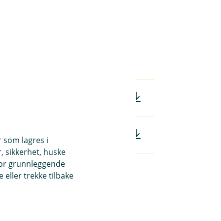
f)
r som lagres i
, sikkerhet, huske
for grunnleggende
eller trekke tilbake