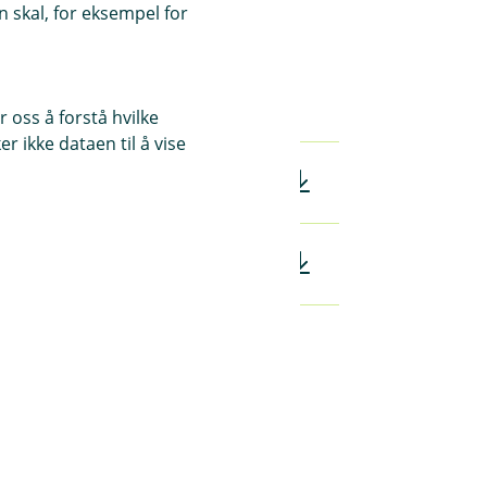
 skal, for eksempel for
 oss å forstå hvilke
r ikke dataen til å vise
f)