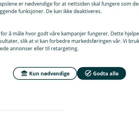
pslene er nødvendige for at nettsiden skal fungere som den
ggende funksjoner. De kan ikke deaktiveres.
 for å måle hvor godt våre kampanjer fungerer. Dette hjelper
ltater, slik at vi kan forbedre markedsføringen vår. Vi bruke
ede annonser eller til retargeting.
Pilar III 2021 (pdf)
Kun nødvendige
Godta alle
2. kvartal 2021 (pd