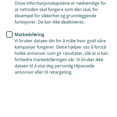
Disse informasjonskapslene er nødvendige for
Skal jeg velge fast eller flytende
at nettsiden skal fungere som den skal, for
rente?
eksempel for sikkerhet og grunnleggende
funksjoner. De kan ikke deaktiveres.
Når du tar opp boliglån, må du velge mellom fast
Markedsføring
eller flytende rente. Begge har fordeler –
Vi bruker dataen din for å måle hvor godt våre
spørsmålet er hva som passer best for deg,
kampanjer fungerer. Dette hjelper oss å forstå
økonomien din og hvor mye trygghet du ønsker.
hvilke annonser som gir resultater, slik at vi kan
forbedre markedsføringen vår. Vi bruker ikke
Hva er forskjellen på fast og flytende rente?
dataen til å vise deg personlig tilpassede
annonser eller til retargeting.
Flytende rente
følger markedsrenten og endres når
Norges Bank justerer styringsrenten.
Du får lavere rente når markedet faller, men høyere
utgifter når renten stiger.
Fast rente
betyr at du binder renten i en periode, for
eksempel 3–5 år.