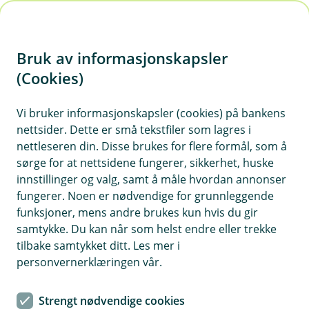
H
o
Bruk av informasjonskapsler
p
p
(Cookies)
i
Vi bruker informasjonskapsler (cookies) på bankens
nettsider. Dette er små tekstfiler som lagres i
n
nettleseren din. Disse brukes for flere formål, som å
n
sørge for at nettsidene fungerer, sikkerhet, huske
h
innstillinger og valg, samt å måle hvordan annonser
o
fungerer. Noen er nødvendige for grunnleggende
funksjoner, mens andre brukes kun hvis du gir
d
samtykke. Du kan når som helst endre eller trekke
e
tilbake samtykket ditt. Les mer i
t
personvernerklæringen vår.
Boliglån
Strengt nødvendige cookies