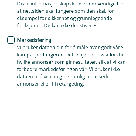
rådgivere
Disse informasjonskapslene er nødvendige for
at nettsiden skal fungere som den skal, for
eksempel for sikkerhet og grunnleggende
Velg kontor nedenfor og se tilgjengelige tidspunkt i
funksjoner. De kan ikke deaktiveres.
vår møtebookingsløsning.
Markedsføring
Vi bruker dataen din for å måle hvor godt våre
Avtal møte på video eller telefon
kampanjer fungerer. Dette hjelper oss å forstå
hvilke annonser som gir resultater, slik at vi kan
forbedre markedsføringen vår. Vi bruker ikke
Møte på video eller telefon
dataen til å vise deg personlig tilpassede
Digitalt møte
annonser eller til retargeting.
Avtal fysisk møte
Bestill møte på Orkanger
Fysisk møte