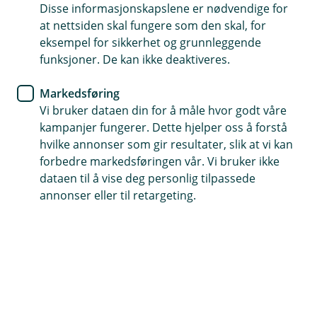
Disse informasjonskapslene er nødvendige for
Sjekkliste for overtagelse av
at nettsiden skal fungere som den skal, for
bolig
eksempel for sikkerhet og grunnleggende
funksjoner. De kan ikke deaktiveres.
Skal du overta ny bolig? Det er viktig at du sjekker
Markedsføring
boligen grundig før overtagelse. Finner du
Vi bruker dataen din for å måle hvor godt våre
mangler eller skader, må du si fra til tidligere eier
kampanjer fungerer. Dette hjelper oss å forstå
med en gang.
hvilke annonser som gir resultater, slik at vi kan
forbedre markedsføringen vår. Vi bruker ikke
Overtakelse av bolig
dataen til å vise deg personlig tilpassede
Har du kjøpt ny bolig, er det viktig at du tar en grundig
annonser eller til retargeting.
sjekk av boligen ved overtakelsen. Vanligvis er både
kjøper og selger til stede og dere møtes i den nye
boligen. På overtakelsen går dere gjennom boligen og
fyller ut overtakelsesprotokollen, en digital protokoll
som du og selger får sendt fra eiendomsmegler i
forkant. Etter at dere har gått gjennom boligen og
signert overtakelsesprotokollen, kan nøklene