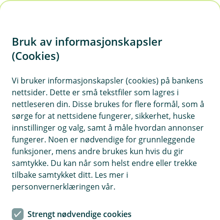
H
o
Bruk av informasjonskapsler
p
p
(Cookies)
i
Vi bruker informasjonskapsler (cookies) på bankens
nettsider. Dette er små tekstfiler som lagres i
n
nettleseren din. Disse brukes for flere formål, som å
n
sørge for at nettsidene fungerer, sikkerhet, huske
h
innstillinger og valg, samt å måle hvordan annonser
o
fungerer. Noen er nødvendige for grunnleggende
funksjoner, mens andre brukes kun hvis du gir
d
samtykke. Du kan når som helst endre eller trekke
e
tilbake samtykket ditt. Les mer i
t
personvernerklæringen vår.
Boliglån
Strengt nødvendige cookies