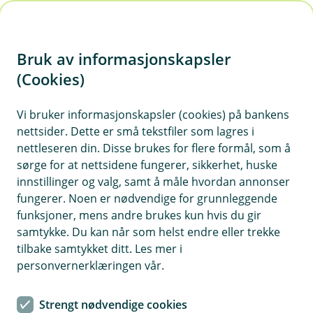
H
o
Bruk av informasjonskapsler
p
p
(Cookies)
i
Vi bruker informasjonskapsler (cookies) på bankens
nettsider. Dette er små tekstfiler som lagres i
n
nettleseren din. Disse brukes for flere formål, som å
n
sørge for at nettsidene fungerer, sikkerhet, huske
h
innstillinger og valg, samt å måle hvordan annonser
o
fungerer. Noen er nødvendige for grunnleggende
funksjoner, mens andre brukes kun hvis du gir
d
samtykke. Du kan når som helst endre eller trekke
e
tilbake samtykket ditt. Les mer i
t
personvernerklæringen vår.
Boliglån for unge
Strengt nødvendige cookies