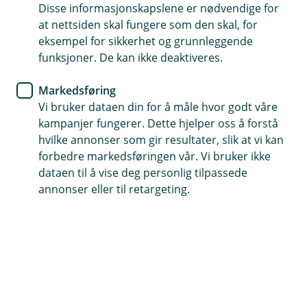
Disse informasjonskapslene er nødvendige for
Hvordan planlegge økonomien
at nettsiden skal fungere som den skal, for
din med boliglån?
eksempel for sikkerhet og grunnleggende
funksjoner. De kan ikke deaktiveres.
Etter å ha kjøpt din første bolig, begynner en ny
Markedsføring
fase som kan være både spennende og
Vi bruker dataen din for å måle hvor godt våre
overveldende. Nå er det viktig å planlegge
kampanjer fungerer. Dette hjelper oss å forstå
økonomien nøye for å sikre at du har råd til
hvilke annonser som gir resultater, slik at vi kan
boliglånet, de månedlige utgiftene og uforutsette
forbedre markedsføringen vår. Vi bruker ikke
kostnader.
dataen til å vise deg personlig tilpassede
annonser eller til retargeting.
Tips til planlegging av økonomien din
Lag og sett opp et budsjett
Det første du burde gjøre når du skal planlegge
økonomien din er å sette opp et budsjett. Dette
vil gi deg en oversikt over din inntekt og