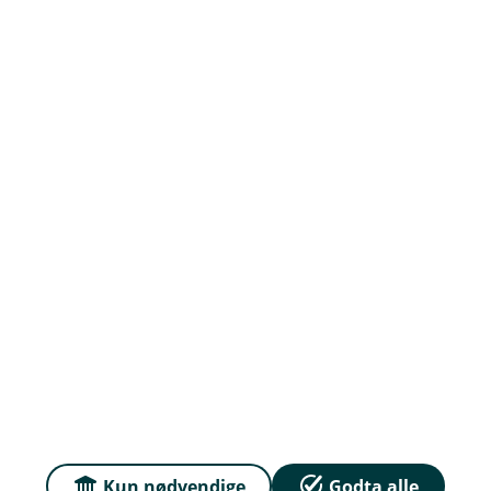
Org.nr: 947278770
Om oss
Priser
Sammenlign våre priser med andre selskaper på
Finansportalen.no
Våre priser
Personvern og informasjonskapsler
Sikkerhet og antihvitvask
Kun nødvendige
Godta alle