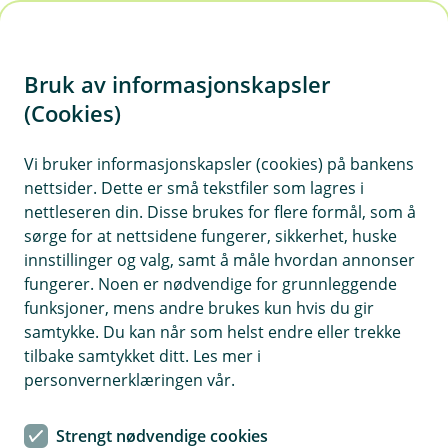
H
o
Bruk av informasjonskapsler
p
p
(Cookies)
i
Vi bruker informasjonskapsler (cookies) på bankens
nettsider. Dette er små tekstfiler som lagres i
n
nettleseren din. Disse brukes for flere formål, som å
n
sørge for at nettsidene fungerer, sikkerhet, huske
h
innstillinger og valg, samt å måle hvordan annonser
o
fungerer. Noen er nødvendige for grunnleggende
funksjoner, mens andre brukes kun hvis du gir
d
samtykke. Du kan når som helst endre eller trekke
e
tilbake samtykket ditt. Les mer i
t
personvernerklæringen vår.
Boliglån
Strengt nødvendige cookies