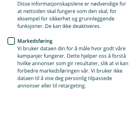
Boliglån
Disse informasjonskapslene er nødvendige for
at nettsiden skal fungere som den skal, for
Flytte boliglånet? Det kan være
eksempel for sikkerhet og grunnleggende
funksjoner. De kan ikke deaktiveres.
enklere enn du tror
Markedsføring
Mange har hatt boliglånet sitt i samme bank i
Vi bruker dataen din for å måle hvor godt våre
flere år uten å undersøke hvilke muligheter de
kampanjer fungerer. Dette hjelper oss å forstå
faktisk har. Samtidig kan små forskjeller i rente
hvilke annonser som gir resultater, slik at vi kan
utgjøre store summer over tid. Hos oss får du
forbedre markedsføringen vår. Vi bruker ikke
ikke bare konkurransedyktige betingelser, du får
dataen til å vise deg personlig tilpassede
også personlig rådgivning fra mennesker som
annonser eller til retargeting.
kjenner både deg, boligmarkedet og lokalmiljøet.
Og det beste? Det er ofte enklere å flytte
boliglånet enn du tror.
Mange betaler mer enn de trenger
Renten på boliglånet påvirker økonomien din hver