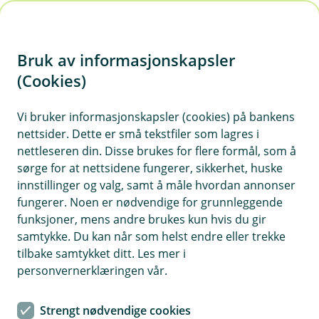
H
o
Bruk av informasjonskapsler
p
p
(Cookies)
Spørsmål og svar
i
Vi bruker informasjonskapsler (cookies) på bankens
Vi har samlet ofte stilte spørsmål med tilhørende
nettsider. Dette er små tekstfiler som lagres i
n
svar på denne siden. Dersom du ikke finner svar
nettleseren din. Disse brukes for flere formål, som å
n
på det du lurer på, kan du ta kontakt med oss på
sørge for at nettsidene fungerer, sikkerhet, huske
h
telefon eller sende oss en melding.
innstillinger og valg, samt å måle hvordan annonser
o
fungerer. Noen er nødvendige for grunnleggende
funksjoner, mens andre brukes kun hvis du gir
d
samtykke. Du kan når som helst endre eller trekke
e
Spørsmål og svar om forsikring
tilbake samtykket ditt. Les mer i
t
personvernerklæringen vår.
Har du spørsmål om forsikringene dine? Her kan
du kanskje finne svar på det du lurer på. Vi har
Strengt nødvendige cookies