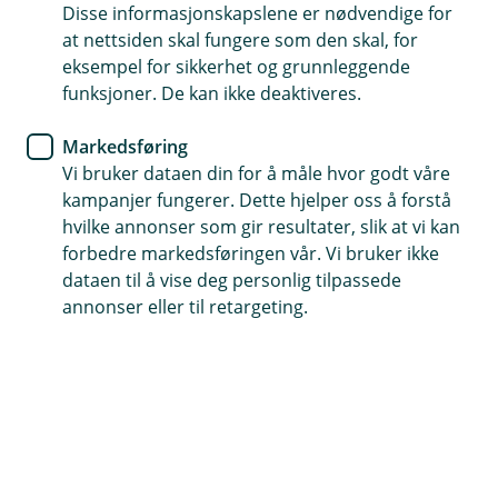
svart på de mest stilte spørsmålene.
Disse informasjonskapslene er nødvendige for
at nettsiden skal fungere som den skal, for
eksempel for sikkerhet og grunnleggende
Hva kan vi hjelpe deg med?
funksjoner. De kan ikke deaktiveres.
Markedsføring
Betaling og Avtalegiro
Vi bruker dataen din for å måle hvor godt våre
kampanjer fungerer. Dette hjelper oss å forstå
hvilke annonser som gir resultater, slik at vi kan
Om fusjonen med Fremtind
forbedre markedsføringen vår. Vi bruker ikke
dataen til å vise deg personlig tilpassede
annonser eller til retargeting.
Bil og andre kjøretøy
Dyr
Hus og eiendeler