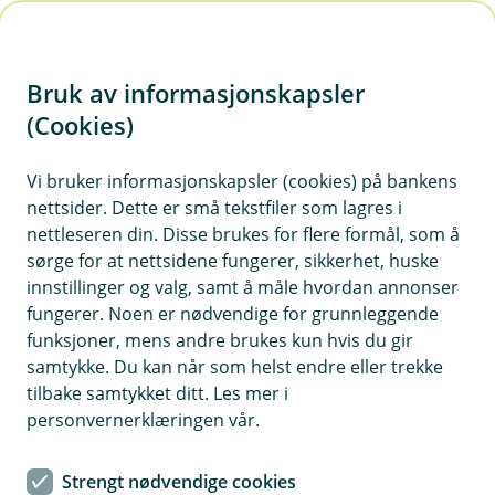
H
o
Bruk av informasjonskapsler
p
p
(Cookies)
Spørsmål og svar
i
Vi bruker informasjonskapsler (cookies) på bankens
Vi har samlet ofte stilte spørsmål med tilhørende
nettsider. Dette er små tekstfiler som lagres i
n
svar på denne siden. Dersom du ikke finner svar
nettleseren din. Disse brukes for flere formål, som å
n
på det du lurer på, kan du ta kontakt med oss på
sørge for at nettsidene fungerer, sikkerhet, huske
h
telefon eller sende oss en melding.
innstillinger og valg, samt å måle hvordan annonser
o
fungerer. Noen er nødvendige for grunnleggende
funksjoner, mens andre brukes kun hvis du gir
d
samtykke. Du kan når som helst endre eller trekke
e
Spørsmål og svar om forsikring
tilbake samtykket ditt. Les mer i
t
personvernerklæringen vår.
Har du spørsmål om forsikringene dine? Her kan
du kanskje finne svar på det du lurer på. Vi har
Strengt nødvendige cookies