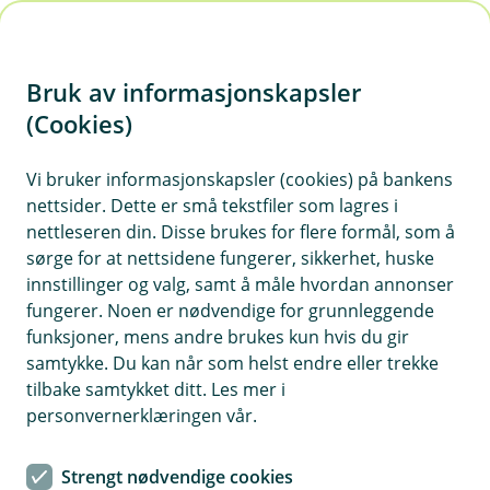
H
o
Bruk av informasjonskapsler
p
p
(Cookies)
Campingvognforsikring
i
Vi bruker informasjonskapsler (cookies) på bankens
Her finner du våre ofte stilte spørsmål om
nettsider. Dette er små tekstfiler som lagres i
n
campingvognforsikring.
nettleseren din. Disse brukes for flere formål, som å
n
sørge for at nettsidene fungerer, sikkerhet, huske
h
innstillinger og valg, samt å måle hvordan annonser
o
fungerer. Noen er nødvendige for grunnleggende
Spørsmål og svar om
funksjoner, mens andre brukes kun hvis du gir
d
campingvognforsikring.
samtykke. Du kan når som helst endre eller trekke
e
tilbake samtykket ditt. Les mer i
t
personvernerklæringen vår.
Må man ha ansvarsforsikring på
Å
campingvogn?
p
Strengt nødvendige cookies