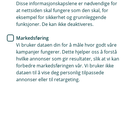
n
Disse informasjonskapslene er nødvendige for
Nei, du trenger ikke egen ansvarsforsikring på
e
at nettsiden skal fungere som den skal, for
/
Hvorfor trenger jeg en
campingvogn da denne følger kjøretøyet som
L
Å
eksempel for sikkerhet og grunnleggende
campingvognforsikring?
trekker den.
u
p
funksjoner. De kan ikke deaktiveres.
k
n
En campingvognforsikring er viktig fordi den
k
e
/
Markedsføring
Er skader på campingvognen dekket om
beskytter deg økonomisk mot skader som kan
L
Å
den står på fast plass?
Vi bruker dataen din for å måle hvor godt våre
oppstå på campingvognen din. Uforutsette
u
p
kampanjer fungerer. Dette hjelper oss å forstå
hendelser som brann, tyveri, hærverk, og
k
n
Ja, vi kan forsikre campingvogner på fast plass.
k
hvilke annonser som gir resultater, slik at vi kan
e
ulykker kan forårsake betydelige utgifter.
/
forbedre markedsføringen vår. Vi bruker ikke
Forsikringen hjelper deg med å dekke
L
dataen til å vise deg personlig tilpassede
reparasjoner og erstatningskostnader.
u
Hjelp og kontakt
annonser eller til retargeting.
k
k
Book møte
post@orklasparebank.no
72 49 80 00