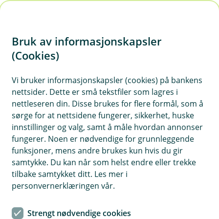
H
o
Bruk av informasjonskapsler
p
p
(Cookies)
i
Vi bruker informasjonskapsler (cookies) på bankens
nettsider. Dette er små tekstfiler som lagres i
n
nettleseren din. Disse brukes for flere formål, som å
n
sørge for at nettsidene fungerer, sikkerhet, huske
h
innstillinger og valg, samt å måle hvordan annonser
o
fungerer. Noen er nødvendige for grunnleggende
funksjoner, mens andre brukes kun hvis du gir
d
samtykke. Du kan når som helst endre eller trekke
e
tilbake samtykket ditt. Les mer i
t
personvernerklæringen vår.
Flytt lønna - få full kontroll
Strengt nødvendige cookies