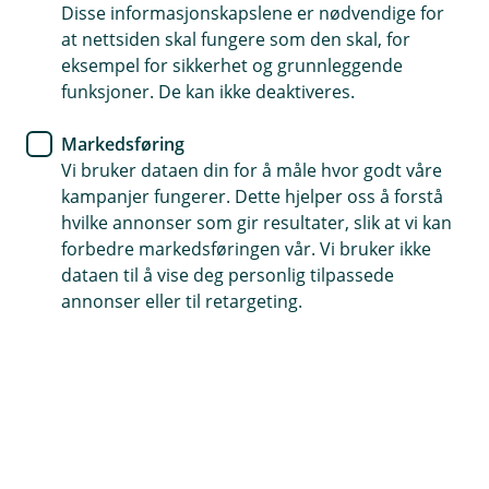
Når lønna går rett inn hos oss, får du bedre
Disse informasjonskapslene er nødvendige for
at nettsiden skal fungere som den skal, for
oversikt, smarte funksjoner og personlig
eksempel for sikkerhet og grunnleggende
rådgivning. Derfor velger mange oss som
funksjoner. De kan ikke deaktiveres.
hovedbank.
Markedsføring
Vi bruker dataen din for å måle hvor godt våre
kampanjer fungerer. Dette hjelper oss å forstå
Derfor lønner det seg å flytte lønna
hvilke annonser som gir resultater, slik at vi kan
forbedre markedsføringen vår. Vi bruker ikke
Når inntekten kommer direkte til kontoen din
dataen til å vise deg personlig tilpassede
hos oss, har du enkel kontroll over saldo, forbruk
annonser eller til retargeting.
og sparing i både mobil- og nettbanken. Du kan
sette opp varsler som sier fra når lønnen er inne,
og styre faste betalinger på en trygg måte.
Mange opplever at dette gir en enklere og mer
forutsigbar økonomihverdag.