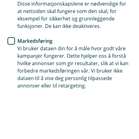
Disse informasjonskapslene er nødvendige for
Sterk kundeautentifisering
at nettsiden skal fungere som den skal, for
(SKA) - nye sikkerhetskrav til
eksempel for sikkerhet og grunnleggende
funksjoner. De kan ikke deaktiveres.
netthandel
Markedsføring
EUs reviderte betalingstjenestedirektiv (PSD 2)
Vi bruker dataen din for å måle hvor godt våre
definerer sikkerhetskrav som skal beskytte
kampanjer fungerer. Dette hjelper oss å forstå
kundedata, slå fast brukerens identitet og
hvilke annonser som gir resultater, slik at vi kan
redusere risikoen for svindel, såkalt sterk
forbedre markedsføringen vår. Vi bruker ikke
kundeautentisering (SKA).
dataen til å vise deg personlig tilpassede
annonser eller til retargeting.
BankID og sterk kundeautentisering
I Norge er sterk kundeautentisering allerede velkjent
gjennom bruk av BankID. Denne teknologien brukes
ved pålogging til offentlige tjenester,
signeringstjenester, og i banktjenester, inkludert
nettbutikk-kjøp. BankID oppfyller kravene til sterk
kundeautentisering (telefon + PIN/passord).