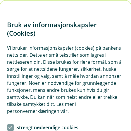
H
o
Bruk av informasjonskapsler
p
p
(Cookies)
i
Vi bruker informasjonskapsler (cookies) på bankens
nettsider. Dette er små tekstfiler som lagres i
n
nettleseren din. Disse brukes for flere formål, som å
n
sørge for at nettsidene fungerer, sikkerhet, huske
h
innstillinger og valg, samt å måle hvordan annonser
o
fungerer. Noen er nødvendige for grunnleggende
funksjoner, mens andre brukes kun hvis du gir
d
samtykke. Du kan når som helst endre eller trekke
e
tilbake samtykket ditt. Les mer i
t
personvernerklæringen vår.
BM Daglig drift
Strengt nødvendige cookies