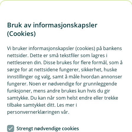
H
o
Bruk av informasjonskapsler
p
p
(Cookies)
i
Vi bruker informasjonskapsler (cookies) på bankens
nettsider. Dette er små tekstfiler som lagres i
n
nettleseren din. Disse brukes for flere formål, som å
n
sørge for at nettsidene fungerer, sikkerhet, huske
h
innstillinger og valg, samt å måle hvordan annonser
o
fungerer. Noen er nødvendige for grunnleggende
funksjoner, mens andre brukes kun hvis du gir
d
samtykke. Du kan når som helst endre eller trekke
e
tilbake samtykket ditt. Les mer i
t
personvernerklæringen vår.
Bankgaranti
Strengt nødvendige cookies