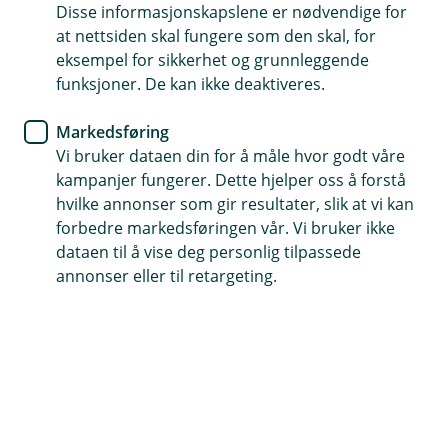
Disse informasjonskapslene er nødvendige for
Gir kjøper og selger ekstra trygghet
at nettsiden skal fungere som den skal, for
eksempel for sikkerhet og grunnleggende
Kan være en fordel i forhandlinger og en forutsetning
funksjoner. De kan ikke deaktiveres.
for å vinne en kontrakt
Økonomisk kompensasjon om avtalen ikke holdes
Markedsføring
Vi bruker dataen din for å måle hvor godt våre
kampanjer fungerer. Dette hjelper oss å forstå
Søk om bankgaranti
hvilke annonser som gir resultater, slik at vi kan
forbedre markedsføringen vår. Vi bruker ikke
dataen til å vise deg personlig tilpassede
Den lille ekstra tryggheten i en avtale
annonser eller til retargeting.
Vi garanterer at et bestemt beløp blir utbetalt
dersom bedriften din ikke klarer det innen avtalt
tid. Lurer du på noe rundt en slik bankgaranti er
det bare å ta kontakt med oss.