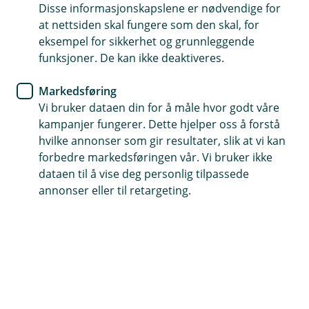
Disse informasjonskapslene er nødvendige for
Logg inn her for å se status på lånesøknaden din og
at nettsiden skal fungere som den skal, for
signere lånedokumentene.
eksempel for sikkerhet og grunnleggende
funksjoner. De kan ikke deaktiveres.
Følg min lånesøknad
Markedsføring
Vi bruker dataen din for å måle hvor godt våre
kampanjer fungerer. Dette hjelper oss å forstå
hvilke annonser som gir resultater, slik at vi kan
forbedre markedsføringen vår. Vi bruker ikke
dataen til å vise deg personlig tilpassede
Hjelp og kontakt
annonser eller til retargeting.
Book møte
post@orklasparebank.no
72 49 80 00