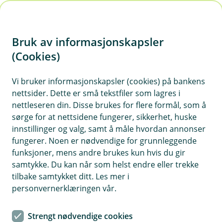
H
o
Bruk av informasjonskapsler
p
p
(Cookies)
i
Vi bruker informasjonskapsler (cookies) på bankens
nettsider. Dette er små tekstfiler som lagres i
n
nettleseren din. Disse brukes for flere formål, som å
n
sørge for at nettsidene fungerer, sikkerhet, huske
h
innstillinger og valg, samt å måle hvordan annonser
o
fungerer. Noen er nødvendige for grunnleggende
funksjoner, mens andre brukes kun hvis du gir
d
samtykke. Du kan når som helst endre eller trekke
e
tilbake samtykket ditt. Les mer i
t
personvernerklæringen vår.
Følg min lånesøknad
Strengt nødvendige cookies