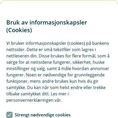
H
o
Bruk av informasjonskapsler
p
p
(Cookies)
Kontaktskjema | Bedrift
i
Vi bruker informasjonskapsler (cookies) på bankens
Fyll ut skjemaet under, så tar vi kontakt med deg.
nettsider. Dette er små tekstfiler som lagres i
n
nettleseren din. Disse brukes for flere formål, som å
n
sørge for at nettsidene fungerer, sikkerhet, huske
h
innstillinger og valg, samt å måle hvordan annonser
o
fungerer. Noen er nødvendige for grunnleggende
funksjoner, mens andre brukes kun hvis du gir
d
samtykke. Du kan når som helst endre eller trekke
Hjelp og kontakt
e
tilbake samtykket ditt. Les mer i
t
personvernerklæringen vår.
Book møte
Strengt nødvendige cookies
post@orklasparebank.no