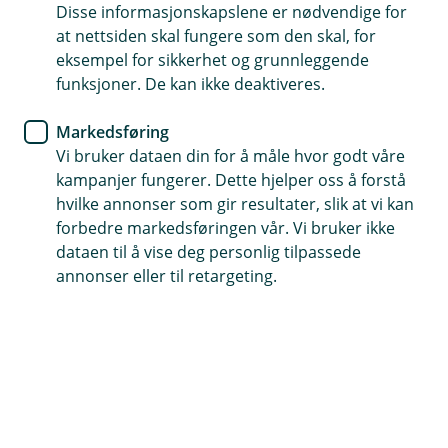
Disse informasjonskapslene er nødvendige for
at nettsiden skal fungere som den skal, for
72 49 80 00
eksempel for sikkerhet og grunnleggende
funksjoner. De kan ikke deaktiveres.
Telefontid
Markedsføring
Mandag - fredag: 07:00-21:00
Vi bruker dataen din for å måle hvor godt våre
Lørdag og søndag: 09:00-21:00
kampanjer fungerer. Dette hjelper oss å forstå
hvilke annonser som gir resultater, slik at vi kan
Forsikring: 915 03 850
forbedre markedsføringen vår. Vi bruker ikke
Snakk med skadekonsulent: mandag til fredag 08:00-
dataen til å vise deg personlig tilpassede
16.00
annonser eller til retargeting.
Trenger du umiddelbar hjelp?
Ring oss på 915 03 850 døgnet rundt, hele året
Her finner du oss