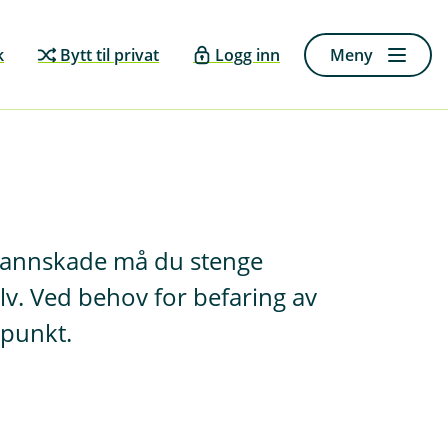
k
Bytt til privat
Logg inn
Meny
t vannskade må du stenge
lv. Ved behov for befaring av
spunkt.