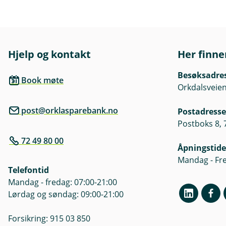
L
u
Storm
k
Flom
k
Skred
Jordskjelv
Hjelp og kontakt
Her finne
Blir du rammet av en naturska
Besøksadre
Book møte
Hvis det er varslet flom eller
Orkdalsveien
eiendeler opp fra gulv og sikr
post@orklasparebank.no
Postadresse
Postboks 8,
72 49 80 00
Åpningstide
Mandag - Fre
Telefontid
Mandag - fredag: 07:00-21:00
Lørdag og søndag: 09:00-21:00
Forsikring: 915 03 850