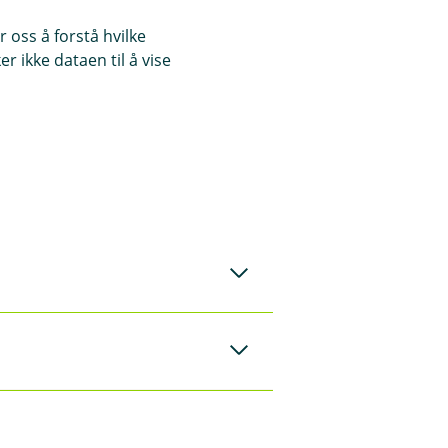
 oss å forstå hvilke
r ikke dataen til å vise
t vannet. Slå av
retar et
ppgjør etter
te.