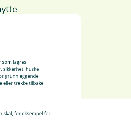
ytte
us og hytte.
r som lagres i
, sikkerhet, huske
for grunnleggende
eller trekke tilbake
 skal, for eksempel for