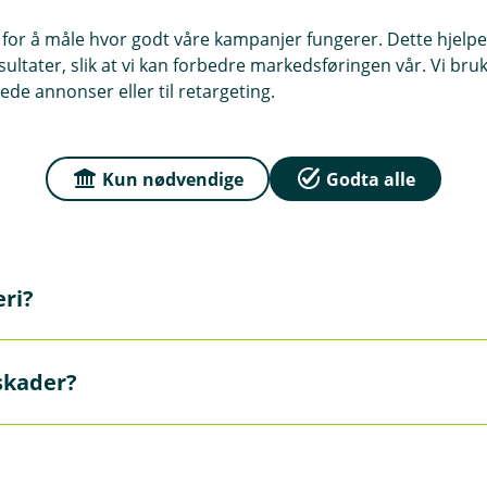
 for å måle hvor godt våre kampanjer fungerer. Dette hjelper
ltater, slik at vi kan forbedre markedsføringen vår. Vi bruke
ede annonser eller til retargeting.
utt vannskade?
Kun nødvendige
Godta alle
vannet (stoppekran). Ring rørlegger hvis du ikke får stoppe
kes av forsikringen?
irket. Flytt løse gjenstander. Fjern vann der det er mulig.
ngen, velger vi en leverandør som reparerer skaden, eller fo
eri?
eiendeler vil vi vurdere behovet for befaring eller kontanto
e stedet. Skaff oversikt over tapet og dokumentasjon over det
rskader?
er nærmere regler: