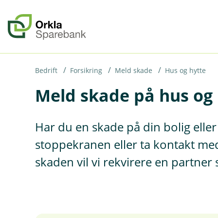
H
o
p
p
i
Bedrift
Forsikring
Meld skade
Hus og hytte
Meld skade på hus og 
n
n
h
Har du en skade på din bolig elle
o
stoppekranen eller ta kontakt med
d
skaden vil vi rekvirere en partner
e
t