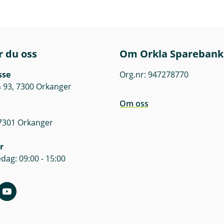
r du oss
Om Orkla Sparebank
de bør du om det er forsvarlig sikre verdiene dine.
sse
Org.nr: 947278770
 storm bør du sikre gjenstander på en forsvarlig måte. Som f
 93, 7300 Orkanger
e løse gjenstander.
Om oss
 7301 Orkanger
r
dag: 09:00 - 15:00