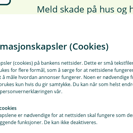
Meld skade på hus og h
Her kan du melde skade på h
rmasjonskapsler (Cookies)
Meld skade
sler (cookies) på bankens nettsider. Dette er små tekstfile
ukes for flere formål, som å sørge for at nettsidene fungerer
samt å måle hvordan annonser fungerer. Noen er nødvendige 
rukes kun hvis du gir samtykke. Du kan når som helst endre 
i personvernerklæringen vår.
cookies
pslene er nødvendige for at nettsiden skal fungere som den
ggende funksjoner. De kan ikke deaktiveres.