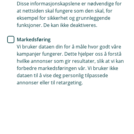
Disse informasjonskapslene er nødvendige for
Få økonomisk trygghet og hjelp hvis det blir brann
at nettsiden skal fungere som den skal, for
eller vannskade
eksempel for sikkerhet og grunnleggende
funksjoner. De kan ikke deaktiveres.
Avlingene og varene er dekket for transportskade
Justerbar forsikringssum for sesongvarer
Markedsføring
Vi bruker dataen din for å måle hvor godt våre
kampanjer fungerer. Dette hjelper oss å forstå
Kontakt meg om forsikring av avling og
varer
hvilke annonser som gir resultater, slik at vi kan
forbedre markedsføringen vår. Vi bruker ikke
dataen til å vise deg personlig tilpassede
annonser eller til retargeting.
Hva er forsikring av høstet avling og
varer?
Forsikring av høstet avling passer for deg som
driver med produksjon og salg, enten du selger
via gårdsutsalg eller til andre.