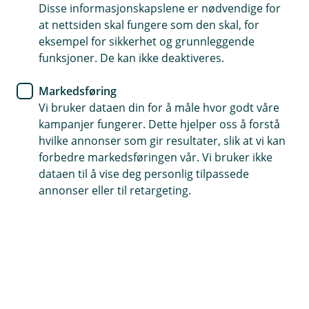
Disse informasjonskapslene er nødvendige for
Det er viktig å ha kunnskap om metodene
at nettsiden skal fungere som den skal, for
kriminelle bruker for å kunne identifisere et
eksempel for sikkerhet og grunnleggende
funksjoner. De kan ikke deaktiveres.
svindelforsøk. Vi har samlet våre beste råd og
tips til de ulike kjente svindelmetodene under -
Markedsføring
så du er bedre rustet til å oppdage om du er
Vi bruker dataen din for å måle hvor godt våre
utsatt for svindel, og hva du bør gjøre hvis
kampanjer fungerer. Dette hjelper oss å forstå
uhellet er ute.
hvilke annonser som gir resultater, slik at vi kan
forbedre markedsføringen vår. Vi bruker ikke
Telefonfisking
dataen til å vise deg personlig tilpassede
annonser eller til retargeting.
Blir du ringt opp av banken og bedt om å oppgi
kodene dine? Det er svindel. I filmen under
forklarer vi hvordan du kan avsløre svindelen.