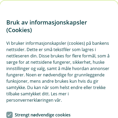
H
o
Bruk av informasjonskapsler
p
p
(Cookies)
i
Vi bruker informasjonskapsler (cookies) på bankens
nettsider. Dette er små tekstfiler som lagres i
n
nettleseren din. Disse brukes for flere formål, som å
n
sørge for at nettsidene fungerer, sikkerhet, huske
h
innstillinger og valg, samt å måle hvordan annonser
o
fungerer. Noen er nødvendige for grunnleggende
funksjoner, mens andre brukes kun hvis du gir
d
samtykke. Du kan når som helst endre eller trekke
e
tilbake samtykket ditt. Les mer i
t
personvernerklæringen vår.
Svindelmetoder
Strengt nødvendige cookies