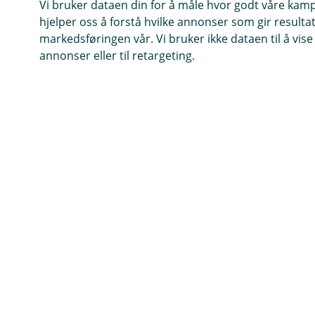
Vi bruker dataen din for å måle hvor godt våre kam
med en festivalversjon av Bankstua og en utedo litt
hjelper oss å forstå hvilke annonser som gir resultate
utenom det vanlige. Stormfestivalen handler mest om
markedsføringen vår. Vi bruker ikke dataen til å vis
musikk og kunst, men festivalen blir også en
annonser eller til retargeting.
spennende og innholdsrik møteplass med aktiviteter vi
gleder oss til å fortelle mer om etterhvert.