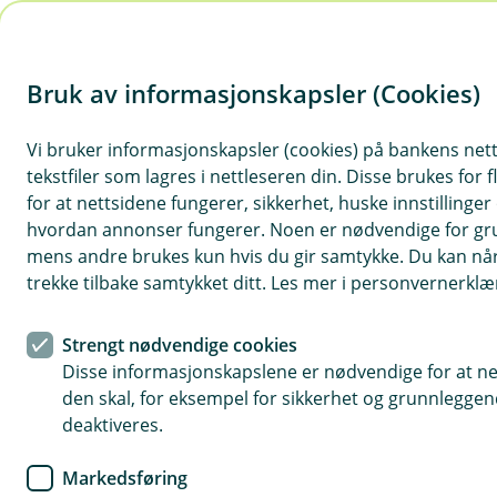
H
o
Bruk av informasjonskapsler (Cookies)
p
p
i
Vi bruker informasjonskapsler (cookies) på bankens nett
Stormfestivalen
tekstfiler som lagres i nettleseren din. Disse brukes for 
for at nettsidene fungerer, sikkerhet, huske innstillinger
n
Stormfestivalen er en musikk- og kunstfestival
hvordan annonser fungerer. Noen er nødvendige for gr
n
som går av stabelen på Fosenkaia i Trondheim i
mens andre brukes kun hvis du gir samtykke. Du kan når
h
perioden 17. juni - 31. august. Vi er med som
trekke tilbake samtykket ditt. Les mer i personvernerklæ
o
stolt hovedsponsor.
Strengt nødvendige cookies
d
Disse informasjonskapslene er nødvendige for at ne
e
Bankstua på festival
den skal, for eksempel for sikkerhet og grunnleggen
t
deaktiveres.
Markedsføring
Vi flytter for anledningen banken ned på Fosenkaia,