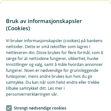
H
o
Bruk av informasjonskapsler
p
p
(Cookies)
i
Vi bruker informasjonskapsler (cookies) på bankens
nettsider. Dette er små tekstfiler som lagres i
n
nettleseren din. Disse brukes for flere formål, som å
n
sørge for at nettsidene fungerer, sikkerhet, huske
h
innstillinger og valg, samt å måle hvordan annonser
o
fungerer. Noen er nødvendige for grunnleggende
funksjoner, mens andre brukes kun hvis du gir
d
samtykke. Du kan når som helst endre eller trekke
e
tilbake samtykket ditt. Les mer i
t
personvernerklæringen vår.
Styreleder i IKAS, Aasmund Lie, og markedssjef i Orkla
Sparebank, Torstein Strøm Torjuul.
Strengt nødvendige cookies