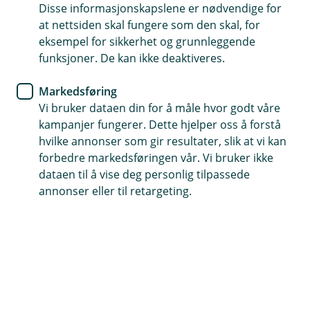
Disse informasjonskapslene er nødvendige for
Nyhet
at nettsiden skal fungere som den skal, for
eksempel for sikkerhet og grunnleggende
Orkla Sparebanks gavefond
funksjoner. De kan ikke deaktiveres.
bidrar med 70.000 kroner til
Markedsføring
nytt lysanlegg i Idrettsparken
Vi bruker dataen din for å måle hvor godt våre
kampanjer fungerer. Dette hjelper oss å forstå
Med fjernvarme fra Elkem Thamshavn og
hvilke annonser som gir resultater, slik at vi kan
oppgraderte lysanlegg, er Idrettsparken et helårs
forbedre markedsføringen vår. Vi bruker ikke
samlingspunkt for store og små.
dataen til å vise deg personlig tilpassede
annonser eller til retargeting.
Lysanlegget på Orkla Maskin Arena (OMA) i Idrettsparken
på Orkanger har blitt betydelig oppgradert. Dette betyr økt
tilgjengelighet for de mange som bruker banen året rundt,
også i de mørkeste månedene.
Blant bidragsyterne er Orkla Sparebank sitt gavefond, som
har støttet prosjektet med 70.000 kroner.
– Det skjer utrolig mye positivt i idrettsparken, og når vi ser
at vårt gavefond kan være med og utgjøre en forskjell, er