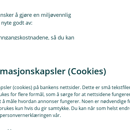
ønsker å gjøre en miljøvennlig
 nyte godt av:
 inngangskostnadene, så du kan
konkurransedyktige, spesielt
rmasjonskapsler (Cookies)
 til 10 år, avhengig av bilens alder
sler (cookies) på bankens nettsider. Dette er små tekstfile
ukes for flere formål, som å sørge for at nettsidene fungerer
r:
samt å måle hvordan annonser fungerer. Noen er nødvendige 
rukes kun hvis du gir samtykke. Du kan når som helst endre 
i personvernerklæringen vår.
 slutt.