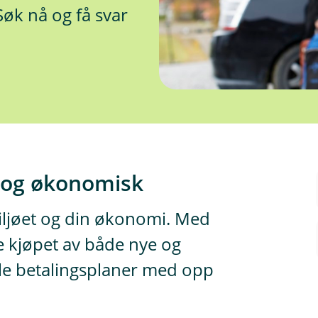
 Søk nå og få svar
g og økonomisk
iljøet og din økonomi. Med
re kjøpet av både nye og
ible betalingsplaner med opp