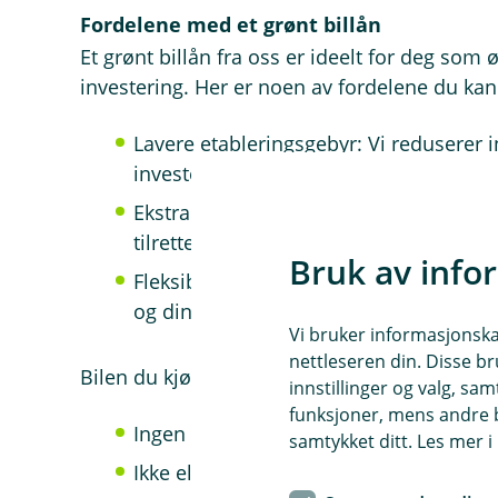
Fordelene med et grønt billån
Et grønt billån fra oss er ideelt for deg som 
investering. Her er noen av fordelene du kan
Lavere etableringsgebyr: Vi reduserer
investere mer i bilen.
Ekstra gunstige renter: Våre renter er 
tilrettelagt for elbiler.
Bruk av info
Fleksibel nedbetalingstid: Velg mellom 1
og dine behov.
Vi bruker informasjonskap
nettleseren din. Disse br
Bilen du kjøper må oppfylle følgende kriterie
innstillinger og valg, 
funksjoner, mens andre b
Ingen CO2-utslipp (0g/km)
samtykket ditt. Les mer 
Ikke eldre enn 14 år ved nedbetalingens