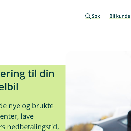
Søk
Bli kunde
ering til din
elbil
de nye og brukte
enter, lave
rs nedbetalingstid,