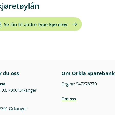
kjøretøylån
Se lån til andre type kjøretøy
r du oss
Om Orkla Sparebank
sse
Org.nr: 947278770
 93, 7300 Orkanger
Om oss
 7301 Orkanger