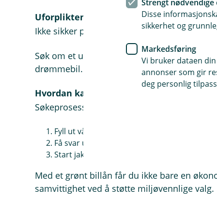
Strengt nødvendige 
Disse informasjonska
Uforpliktende lånebevis
sikkerhet og grunnle
Ikke sikker på hvilken elbil du vil ha? Ingen 
Markedsføring
Søk om et uforpliktende lånebevis, og ha fina
Vi bruker dataen din
drømmebil.
annonser som gir resu
deg personlig tilpass
Hvordan kan jeg søke et grønt billån?
Søkeprosessen er enkel og digital:
Fyll ut vårt online søknadsskjema
Få svar umiddelbart
Start jakten på din ideelle miljøvennlige bil 
Med et grønt billån får du ikke bare en øko
samvittighet ved å støtte miljøvennlige valg.