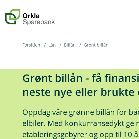
H
o
p
p
i
Forsiden
Lån
Billån
Grønt billån
n
n
Grønt billån - få finansi
h
o
neste nye eller brukte 
d
e
Oppdag våre grønne billån for bå
t
elbiler. Med konkurransedyktige r
etableringsgebyrer og opp til 10 å