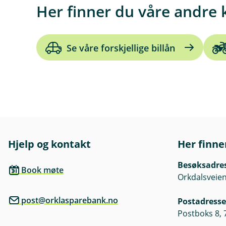
Her finner du våre andre 
Se våre forskjellige billån
Hjelp og kontakt
Her finne
Besøksadre
Book møte
Orkdalsveien
post@orklasparebank.no
Postadresse
Postboks 8,