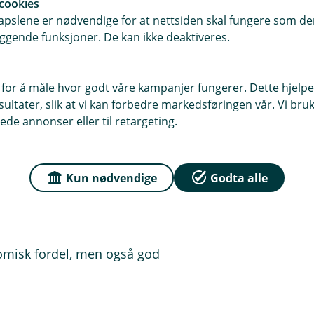
cookies
pslene er nødvendige for at nettsiden skal fungere som den
ggende funksjoner. De kan ikke deaktiveres.
problem!
nsieringen klar for når du finner din
 for å måle hvor godt våre kampanjer fungerer. Dette hjelper
ltater, slik at vi kan forbedre markedsføringen vår. Vi bruke
ede annonser eller til retargeting.
Kun nødvendige
Godta alle
med et pre-godkjent lån.
nomisk fordel, men også god