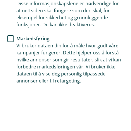
Disse informasjonskapslene er nødvendige for
at nettsiden skal fungere som den skal, for
72 49 80 00
eksempel for sikkerhet og grunnleggende
funksjoner. De kan ikke deaktiveres.
Telefontid
Markedsføring
Mandag - fredag: 07:00-21:00
Vi bruker dataen din for å måle hvor godt våre
Lørdag og søndag: 09:00-21:00
kampanjer fungerer. Dette hjelper oss å forstå
hvilke annonser som gir resultater, slik at vi kan
Forsikring: 915 03 850
forbedre markedsføringen vår. Vi bruker ikke
Snakk med skadekonsulent: mandag til fredag 08:00-
dataen til å vise deg personlig tilpassede
16.00
annonser eller til retargeting.
Trenger du umiddelbar hjelp?
Ring oss på 915 03 850 døgnet rundt, hele året
Her finner du oss