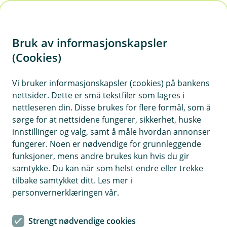
H
o
Bruk av informasjonskapsler
p
p
(Cookies)
Kontaktskjema
i
Vi bruker informasjonskapsler (cookies) på bankens
Fyll ut skjemaet under, så tar vi kontakt med deg.
nettsider. Dette er små tekstfiler som lagres i
n
nettleseren din. Disse brukes for flere formål, som å
n
sørge for at nettsidene fungerer, sikkerhet, huske
h
innstillinger og valg, samt å måle hvordan annonser
o
fungerer. Noen er nødvendige for grunnleggende
funksjoner, mens andre brukes kun hvis du gir
d
samtykke. Du kan når som helst endre eller trekke
Hjelp og kontakt
e
tilbake samtykket ditt. Les mer i
t
personvernerklæringen vår.
Book møte
Strengt nødvendige cookies
post@orklasparebank.no