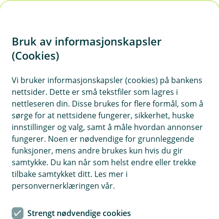
H
o
Bruk av informasjonskapsler
p
p
(Cookies)
Kontaktskjema
i
Vi bruker informasjonskapsler (cookies) på bankens
Fyll ut skjemaet under, så tar vi kontakt med deg.
nettsider. Dette er små tekstfiler som lagres i
n
nettleseren din. Disse brukes for flere formål, som å
n
sørge for at nettsidene fungerer, sikkerhet, huske
h
innstillinger og valg, samt å måle hvordan annonser
o
fungerer. Noen er nødvendige for grunnleggende
funksjoner, mens andre brukes kun hvis du gir
d
samtykke. Du kan når som helst endre eller trekke
Hjelp og kontakt
e
tilbake samtykket ditt. Les mer i
t
personvernerklæringen vår.
Book møte
Strengt nødvendige cookies
post@orklasparebank.no