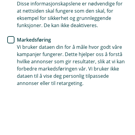
Disse informasjonskapslene er nødvendige for
at nettsiden skal fungere som den skal, for
72 49 80 00
eksempel for sikkerhet og grunnleggende
funksjoner. De kan ikke deaktiveres.
Telefontid
Markedsføring
Mandag - fredag: 07:00-21:00
Vi bruker dataen din for å måle hvor godt våre
Lørdag og søndag: 09:00-21:00
kampanjer fungerer. Dette hjelper oss å forstå
hvilke annonser som gir resultater, slik at vi kan
Forsikring: 915 03 850
forbedre markedsføringen vår. Vi bruker ikke
Snakk med skadekonsulent: mandag til fredag 08:00-
dataen til å vise deg personlig tilpassede
16.00
annonser eller til retargeting.
Trenger du umiddelbar hjelp?
Ring oss på 915 03 850 døgnet rundt, hele året
Her finner du oss