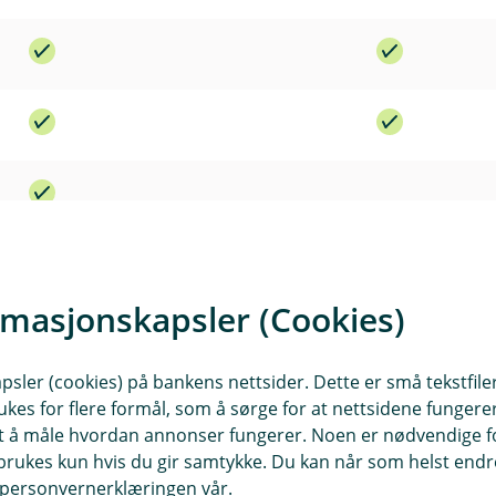
I
n
k
I
l
n
u
k
d
I
l
e
n
u
r
k
d
t
l
e
u
r
d
t
rmasjonskapsler (Cookies)
e
r
fullstendig vilkår.
t
sler (cookies) på bankens nettsider. Dette er små tekstfile
aste ned vilkårene som gjelder deg, ditt og dine.
ukes for flere formål, som å sørge for at nettsidene fungerer
samt å måle hvordan annonser fungerer. Noen er nødvendige 
rukes kun hvis du gir samtykke. Du kan når som helst endre 
Kontakt meg om sykkelforsikring
i personvernerklæringen vår.