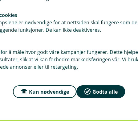
Verdisak vilkår (pdf)
Verdisak IPID (pdf)
(
(
cookies
E
E
pslene er nødvendige for at nettsiden skal fungere som den
k
k
ggende funksjoner. De kan ikke deaktiveres.
s
s
t
t
e
e
 for å måle hvor godt våre kampanjer fungerer. Dette hjelper
r
r
ltater, slik at vi kan forbedre markedsføringen vår. Vi bruke
n
n
ede annonser eller til retargeting.
l
l
e
e
n
n
 blir stjålet?
k
k
Kun nødvendige
Godta alle
e
e
,
,
dekke sykkelen min?
å
å
veriet på politiets nettsider. Der finner du også kontaktinf
p
p
asjonen nær deg.
n
n
av reise- eller innboforsikringen avhengig av hva som skjer
e
e