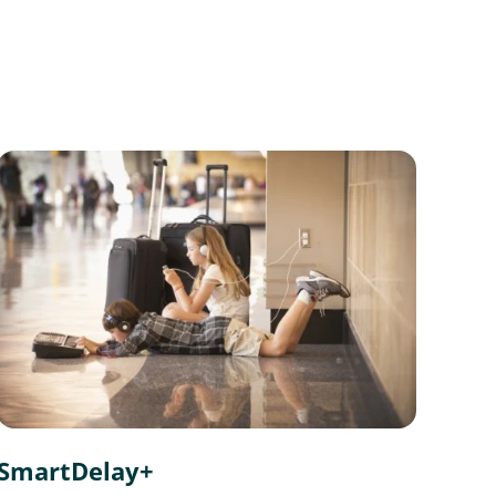
gen
.
sing på hvor det
dekning. 4 000
SmartDelay+