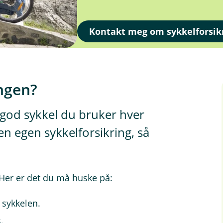
Kontakt meg om sykkelforsik
ngen?
g god sykkel du bruker hver
n egen sykkelforsikring, så
? Her er det du må huske på:
 sykkelen.
.