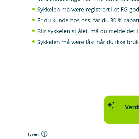
Sykkelen må være registrert i et FG-god
Er du kunde hos oss, får du 30 % rabatt
Blir sykkelen stjålet, må du melde det til
Sykkelen må være låst når du ikke bruk
Verd
D
e
k
Tyveri
n