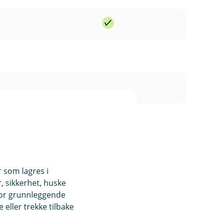
I
n
k
I
l
n
u
k
d
l
e
u
r
d
t
e
r
t
r som lagres i
, sikkerhet, huske
for grunnleggende
eller trekke tilbake