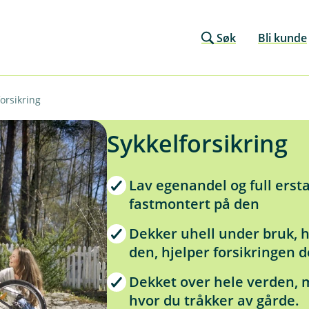
Søk
Bli kunde
orsikring
Sykkelforsikring
Lav egenandel og full ersta
fastmontert på den
Dekker uhell under bruk, 
den, hjelper forsikringen d
Dekket over hele verden, m
hvor du tråkker av gårde.