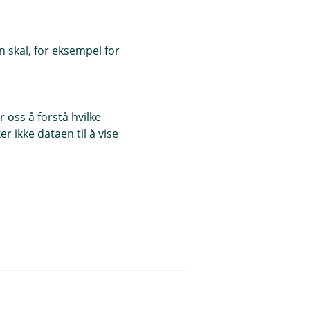
 skal, for eksempel for
 oss å forstå hvilke
r ikke dataen til å vise
o, adresse og
 med den og hvor.