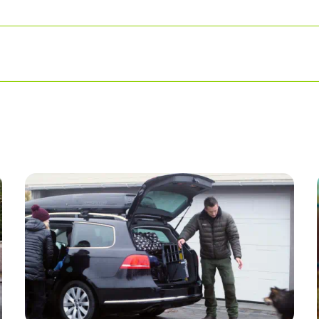
orutsett skade på motoren, girkasse, drivverk, clutch og ba