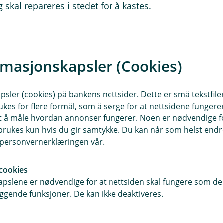
g skal repareres i stedet for å kastes.
er like bra som nye. Dette skal ikke
en din. Vi ser stadig nye løsninger
, slik at bilen din blir like fin som
rmasjonskapsler (Cookies)
s når bilen skal repareres:
sler (cookies) på bankens nettsider. Dette er små tekstfile
ukes for flere formål, som å sørge for at nettsidene fungerer
der.
samt å måle hvordan annonser fungerer. Noen er nødvendige 
mmeret ditt.
rukes kun hvis du gir samtykke. Du kan når som helst endre 
 godkjenne det før de starter
i personvernerklæringen vår.
det begynne reparasjonen.
er oppgjøret. Du må selv betale
cookies
il verkstedet.
pslene er nødvendige for at nettsiden skal fungere som den
er en næringsbil. Merverdiavgiften skal
ggende funksjoner. De kan ikke deaktiveres.
direkte til verkstedet.