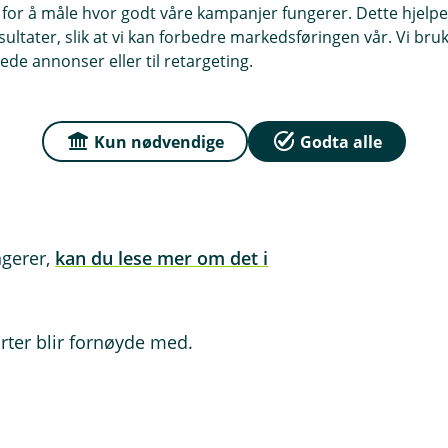
eres?
 for å måle hvor godt våre kampanjer fungerer. Dette hjelper
ltater, slik at vi kan forbedre markedsføringen vår. Vi bruke
vil vi vurdere å kjøpe bilen av deg.
ede annonser eller til retargeting.
en titt på bilen og finner ut hva en
det sender saksbehandleren deg et
godtar tilbudet, sender du oss en
Kun nødvendige
Godta alle
ttsider
på organisasjonsnummeret
9. Så tar Fremtind Forsikring over
 om.
ngerer,
kan du lese mer om det i
rter blir fornøyde med.