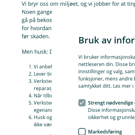
Vi bryr oss om miljøet, og vi jobber for at tin
Noen ganger bruker vi også brukte deler som 
gå på bekostning av kvaliteten eller sikkerhet
for hvordan vi kan reparere og gjenbruke deler
før skaden.
Bruk av info
Men husk: Det er en rekkefølge som må følge
Vi bruker informasjonskap
nettleseren din. Disse br
Vi anbefaler at du bruker våre avtaleverkste
innstillinger og valg, 
Lever bilen til verkstedet og gi dem skadenu
funksjoner, mens andre b
Verkstedet sender et tilbud til oss, og vi må
samtykket ditt. Les mer 
reparasjonen.
Når tilbudet er godkjent, kan du la verkste
Verkstedet sender oss fakturaen, og vi ordn
Strengt nødvendige 
egenandelen og eventuelle andre kostnader t
Disse informasjonska
Husk også å betale merverdiavgift hvis bilen 
sikkerhet og grunnle
ikke være med i fakturaen, så den betaler du 
Markedsføring