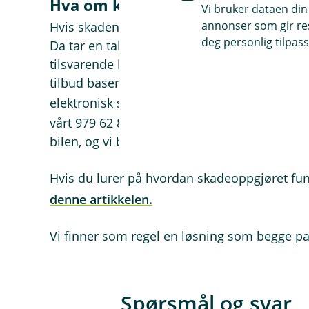
Hva om kjøretøyet ikke kan repar
Vi bruker dataen din
annonser som gir resu
Hvis skaden er større enn hva bilen er verdt, 
deg personlig tilpass
Da tar en takstperson fra Fremtind Forsikring 
tilsvarende bil er verdt på markedet. Etter 
tilbud basert på denne vurderingen. Hvis du 
elektronisk salgsmelding via
vegvesenets ne
vårt 979 62 8684 og telefonnummer 497 04 14
bilen, og vi betaler deg det vi har blitt enige
Hvis du lurer på hvordan skadeoppgjøret fu
denne artikkelen.
Vi finner som regel en løsning som begge pa
Spørsmål og svar