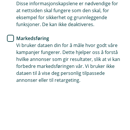
Disse informasjonskapslene er nødvendige for
Gratis registrering og omregistrering i
at nettsiden skal fungere som den skal, for
Småbåtregisteret.
eksempel for sikkerhet og grunnleggende
15 % rabatt på alt i RS nettbutikken
funksjoner. De kan ikke deaktiveres.
Markedsføring
Vi bruker dataen din for å måle hvor godt våre
Nå får du rabatt hos
kampanjer fungerer. Dette hjelper oss å forstå
Redningsselskapet
hvilke annonser som gir resultater, slik at vi kan
forbedre markedsføringen vår. Vi bruker ikke
Har du forsikringer hos oss får du gode rabatter
dataen til å vise deg personlig tilpassede
annonser eller til retargeting.
hos Redningsselskapet (RS) og ved registreringer
i Småbåtregisteret.
Bruk rabattkoden «Fremtind25» ved medlemskap og
når du handler i nettbutikken. Bruk koden «FREMTIND»
ved registrering/omregistrering i Småbåtregisteret.