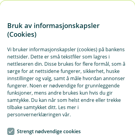
H
o
Bruk av informasjonskapsler
p
p
(Cookies)
i
Vi bruker informasjonskapsler (cookies) på bankens
nettsider. Dette er små tekstfiler som lagres i
n
nettleseren din. Disse brukes for flere formål, som å
n
sørge for at nettsidene fungerer, sikkerhet, huske
h
innstillinger og valg, samt å måle hvordan annonser
o
fungerer. Noen er nødvendige for grunnleggende
funksjoner, mens andre brukes kun hvis du gir
d
samtykke. Du kan når som helst endre eller trekke
e
tilbake samtykket ditt. Les mer i
t
Kundefordel Redningsselskapet
personvernerklæringen vår.
25 % rabatt for nye RS medlemskap – første året.
Strengt nødvendige cookies