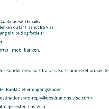
 «Continue with Email».
enken du får tilsendt fra Visa.
gang til tilbud og fordeler.
g?
ortet i mobilbanken.
for kunder med kort fra oss. Kortnummeret brukes for å
de, BankID eller engangskoder
Destinations<no-reply@destinations.visa.com>
tte tjenesten hos Visa