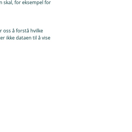
 skal, for eksempel for
 oss å forstå hvilke
anken.
e er en del av
r ikke dataen til å vise
ye tilbud legges til
tauranter,
itert inngang eller