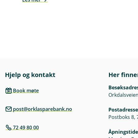
Hjelp og kontakt
Her finne
Besøksadre
Book møte
Orkdalsveien
post@orklasparebank.no
Postadresse
Postboks 8,
72 49 80 00
Åpningstide