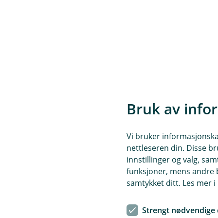
Vanlige spørsmål
Bruk av info
Vi bruker informasjonskap
Må jeg registrere kortet 
Å
nettleseren din. Disse br
p
n
innstillinger og valg, 
e
Ja. Kortnummeret brukes for å b
funksjoner, mens andre b
Er det trygt å registrere 
/
Å
Destination.
samtykket ditt. Les mer 
L
p
u
n
k
e
Ja. Registreringen skjer i sikr
Strengt nødvendige 
k
Jeg har ikke kortet tilgjen
/
Å