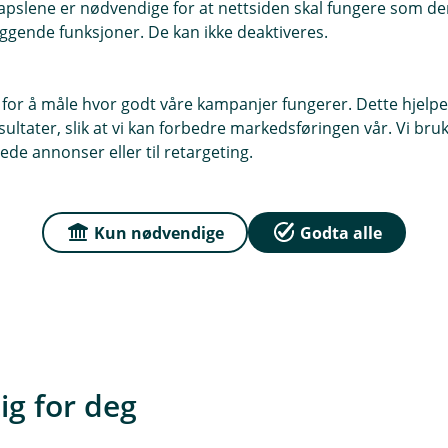
pslene er nødvendige for at nettsiden skal fungere som den
ggende funksjoner. De kan ikke deaktiveres.
a en ekstern avsender?
 kortet ditt i mobilbanken.
 for å måle hvor godt våre kampanjer fungerer. Dette hjelper
er funksjonen bare tilgjengelig i mobilbanken – ikke i nettb
ination og kommer fra no-reply@destinations.visa.com. Dett
ltater, slik at vi kan forbedre markedsføringen vår. Vi bruke
g i Visa Destination?
ne:
e-postadressen din.
ede annonser eller til retargeting.
ud på reiser, opplevelser, hotell, restauranter og shopping. N
ort»
g få?
Kun nødvendige
Godta alle
 eksempel kredittkortet ditt
»
l til reisemål. Du kan blant annet finne tilbud på hotell, res
minutt.
r. I noen tilfeller kan fordelen også være praktisk, som prior
ttraksjoner.
ig for deg
fre