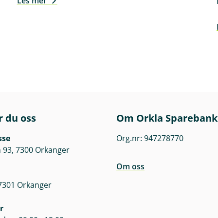
Les mer
r du oss
Om Orkla Sparebank
sse
Org.nr: 947278770
 93, 7300 Orkanger
Om oss
 7301 Orkanger
r