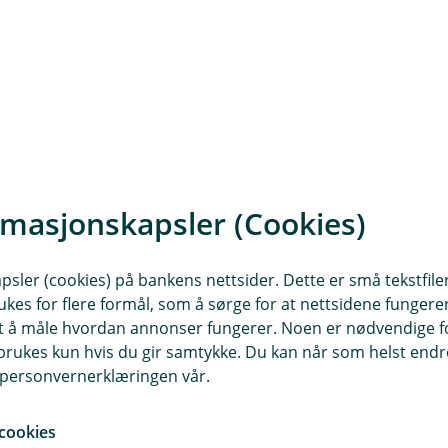
rmasjonskapsler (Cookies)
sler (cookies) på bankens nettsider. Dette er små tekstfile
mitt?
ukes for flere formål, som å sørge for at nettsidene fungerer
samt å måle hvordan annonser fungerer. Noen er nødvendige 
ekrefte at du har et gyldig kort fra oss som gir tilgang til f
rukes kun hvis du gir samtykke. Du kan når som helst endre 
kortet?
i personvernerklæringen vår.
e løsninger fra Visa. Du skal aldri oppgi PIN-kode, BankID ell
cookies
gelig – hva gjør jeg?