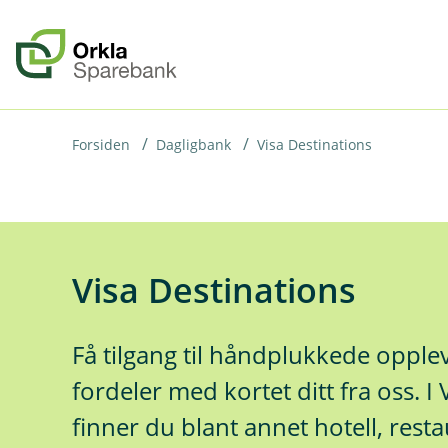
H
o
p
p
i
Forsiden
Dagligbank
Visa Destinations
n
n
h
o
Visa Destinations
d
e
Få tilgang til håndplukkede opplev
t
fordeler med kortet ditt fra oss. I
finner du blant annet hotell, rest