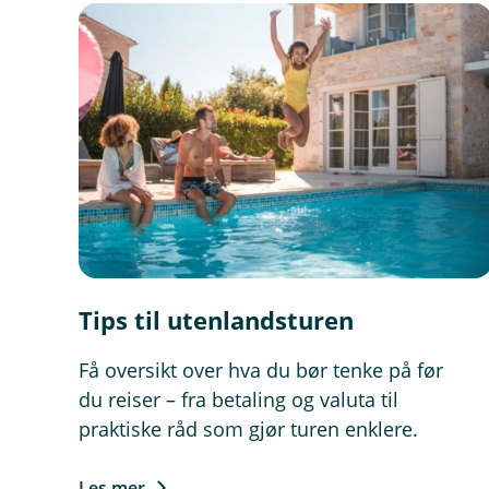
I Visa Destination skal du bar
Tips til utenlandsturen
Få oversikt over hva du bør tenke på før
du reiser – fra betaling og valuta til
praktiske råd som gjør turen enklere.
Les mer