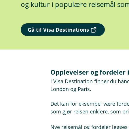
og kultur i populære reisemål so
(
Gå til Visa Destinations
E
k
s
t
e
r
n
Opplevelser og fordeler 
l
I Visa Destination finner du hå
e
n
London og Paris.
k
e
Det kan for eksempel være fordele
,
å
som gjør reisen enklere, som prio
p
n
Nye reisemål og fordeler legges 
e