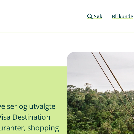
Søk
Bli kunde
elser og utvalgte
 Visa Destination
auranter, shopping