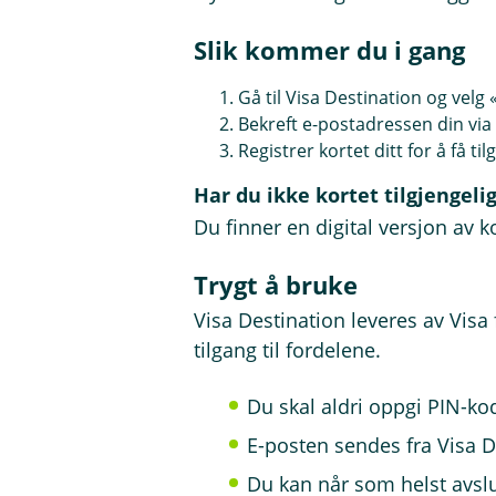
r
i
Slik kommer du i gang
n
y
Gå til Visa Destination og velg
t
Bekreft e-postadressen din via l
t
v
Registrer kortet ditt for å få til
i
n
Har du ikke kortet tilgjengeli
d
Du finner en digital versjon av k
u
)
Trygt å bruke
Visa Destination leveres av Visa 
tilgang til fordelene.
Du skal aldri oppgi PIN-ko
E-posten sendes fra Visa 
Du kan når som helst avslu