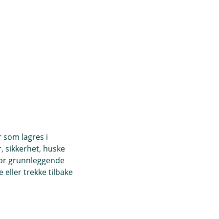
r som lagres i
, sikkerhet, huske
for grunnleggende
ordelene i Visa
eller trekke tilbake
er engangskoder.