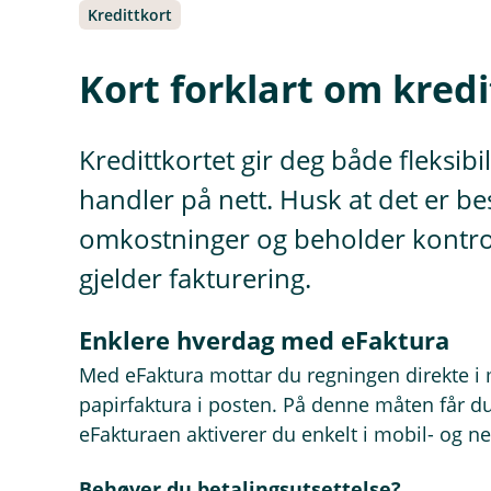
Kredittkort
Kort forklart om kred
Kredittkortet gir deg både fleksibi
handler på nett. Husk at det er bes
omkostninger og beholder kontrolle
gjelder fakturering.
Enklere hverdag med eFaktura
Med eFaktura mottar du regningen direkte i 
papirfaktura i posten. På denne måten får du
eFakturaen aktiverer du enkelt i mobil- og n
Behøver du betalingsutsettelse?