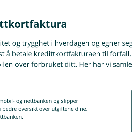
ittkortfaktura
litet og trygghet i hverdagen og egner seg
t å betale kredittkortfakturaen til forfal
n over forbruket ditt. Her har vi samlet 
mobil- og nettbanken og slipper
 bedre oversikt over utgiftene dine.
ettbanken.