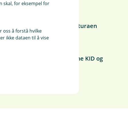
 skal, for eksempel for
aktura
tura, vil du få den første fakturaen
 oss å forstå hvilke
r ikke dataen til å vise
il- eller nettbanken.
betale litt ekstra. Bruk samme KID og
sendt faktura.