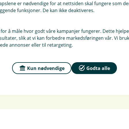
pslene er nødvendige for at nettsiden skal fungere som den
Nyttig å vite om papirf
ggende funksjoner. De kan ikke deaktiveres.
Har du ikke valgt å motta eFak
 for å måle hvor godt våre kampanjer fungerer. Dette hjelper
per post.
ltater, slik at vi kan forbedre markedsføringen vår. Vi bruke
ede annonser eller til retargeting.
Du må selv betale denne i mob
Husk at du kan når som helst 
kontonummer som på siste til
Kun nødvendige
Godta alle