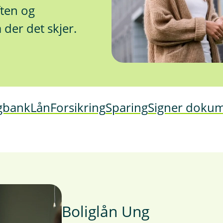
ften og
 der det skjer.
gbank
Lån
Forsikring
Sparing
Signer doku
Boliglån Ung