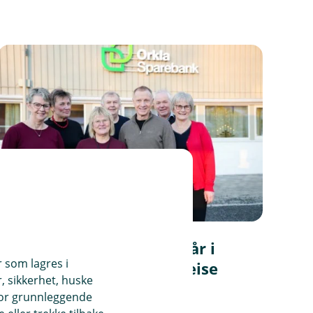
Åtte ansatte har over 40 år i
r som lagres i
banken: – En fantastisk reise
, sikkerhet, huske
for grunnleggende
Les mer