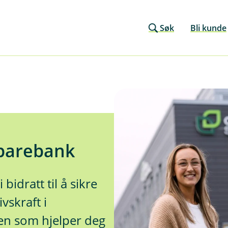
Søk
Bli kunde
Sparebank
bidratt til å sikre
vskraft i
en som hjelper deg