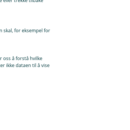
eller trekke tilbake
 skal, for eksempel for
 oss å forstå hvilke
r ikke dataen til å vise
Book et møte
Klagehåndtering