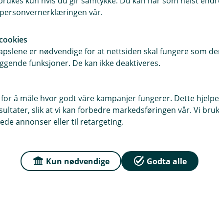
rukes kun hvis du gir samtykke. Du kan når som helst endre 
i personvernerklæringen vår.
cookies
pslene er nødvendige for at nettsiden skal fungere som den
ggende funksjoner. De kan ikke deaktiveres.
 for å måle hvor godt våre kampanjer fungerer. Dette hjelper
ltater, slik at vi kan forbedre markedsføringen vår. Vi bruke
ede annonser eller til retargeting.
g min lånesøknad
Unngå svindel
Vi sponser
Bærekraft
Kun nødvendige
Godta alle