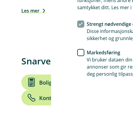
funksjoner, mens andre b
samtykket ditt. Les mer 
Les mer
Strengt nødvendige 
Disse informasjonska
sikkerhet og grunnle
Markedsføring
Snarveier
Vi bruker dataen din
annonser som gir resu
deg personlig tilpass
Boliglånskalkulator
Føl
Kontakt oss
Ansatte